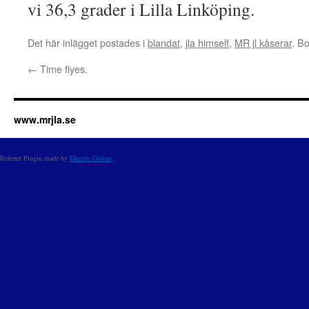
vi 36,3 grader i Lilla Linköping.
Det här inlägget postades i
blandat
,
jla himself
,
MR jl kåserar
. B
←
Time flyes.
www.mrjla.se
Referrer Plugin made by
Electric Guitars
.