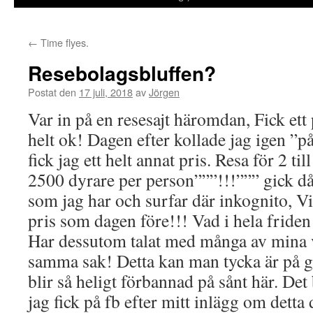
←
Time flyes.
Resebolagsbluffen?
Postat den
17 juli, 2018
av
Jörgen
Var in på en resesajt häromdan, Fick ett
helt ok! Dagen efter kollade jag igen ”
fick jag ett helt annat pris. Resa för 2 t
2500 dyrare per person”””!!!””” gick då 
som jag har och surfar där inkognito, V
pris som dagen före!!! Vad i hela fride
Har dessutom talat med många av mina 
samma sak! Detta kan man tycka är på grä
blir så heligt förbannad på sånt här. De
jag fick på fb efter mitt inlägg om detta